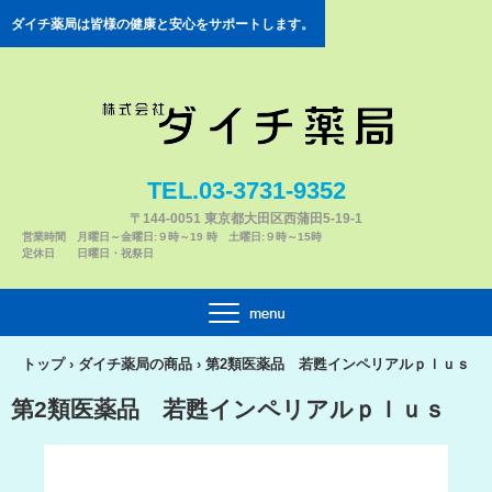
ダイチ薬局は皆様の健康と安心をサポートします。
TEL.03-3731-9352
〒144-0051 東京都大田区西蒲田5-19-1
営業時間 月曜日～金曜日:９時～19 時 土曜日:９時～15時
定休日 日曜日・祝祭日
トップ
›
ダイチ薬局の商品
›
第2類医薬品 若甦インペリアルｐｌｕｓ
第2類医薬品 若甦インペリアルｐｌｕｓ